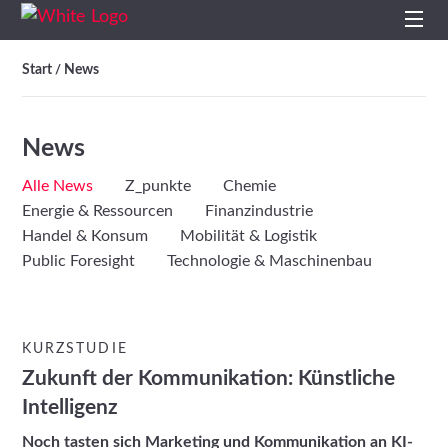
Start
Start
News
/
Profil
News
Leistungen
Alle News
Z_punkte
Chemie
Energie & Ressourcen
Finanzindustrie
Impulse
Handel & Konsum
Mobilität & Logistik
Public Foresight
Technologie & Maschinenbau
Themen
Projekte
KURZSTUDIE
Zukunft der Kommunikation: Künstliche
Studien
Intelligenz
Noch tasten sich Marketing und Kommunikation an KI-
Kontakt