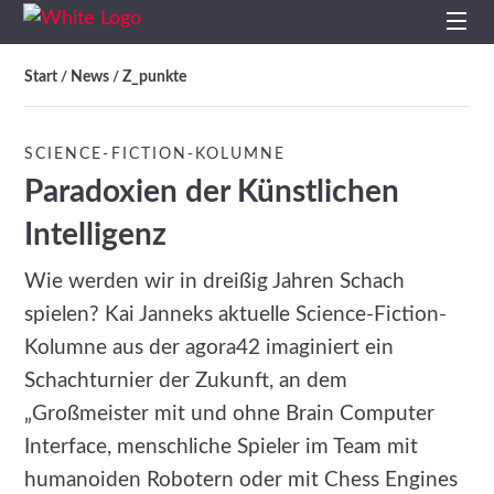
Start
Start
News
Z_punkte
/
/
Profil
SCIENCE-FICTION-KOLUMNE
Paradoxien der Künstlichen
Leistungen
Intelligenz
Impulse
Wie werden wir in dreißig Jahren Schach
Themen
spielen? Kai Janneks aktuelle Science-Fiction-
Kolumne aus der agora42 imaginiert ein
Projekte
Schachturnier der Zukunft, an dem
„Großmeister mit und ohne Brain Computer
Studien
Interface, menschliche Spieler im Team mit
humanoiden Robotern oder mit Chess Engines
Kontakt