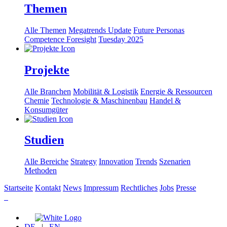
Themen
Alle Themen
Megatrends Update
Future Personas
Competence Foresight
Tuesday 2025
Projekte
Alle Branchen
Mobilität & Logistik
Energie & Ressourcen
Chemie
Technologie & Maschinenbau
Handel &
Konsumgüter
Studien
Alle Bereiche
Strategy
Innovation
Trends
Szenarien
Methoden
Startseite
Kontakt
News
Impressum
Rechtliches
Jobs
Presse
DE
|
EN