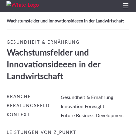
Start
Projekte
/
/
Start
Wachstumsfelder und Innovationsideeen in der Landwirtschaft
Profil
GESUNDHEIT & ERNÄHRUNG
Wachstumsfelder und
Leistungen
Innovationsideeen in der
Impulse
Landwirtschaft
Themen
BRANCHE
Gesundheit & Ernährung
Projekte
BERATUNGSFELD
Innovation Foresight
KONTEXT
Future Business Development
Studien
LEISTUNGEN VON Z_PUNKT
Kontakt